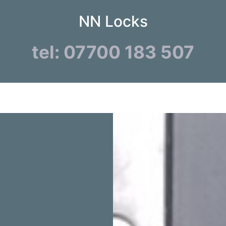
NN Locks
tel: 07700 183 507